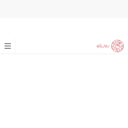
happypornhd.com
xxx
babe licked by cuck hubby.
naughty activities with cali.
favoritexxxvideos.com
real amateur lesbain couple fucks.
double penetration
outdoors on the ship.