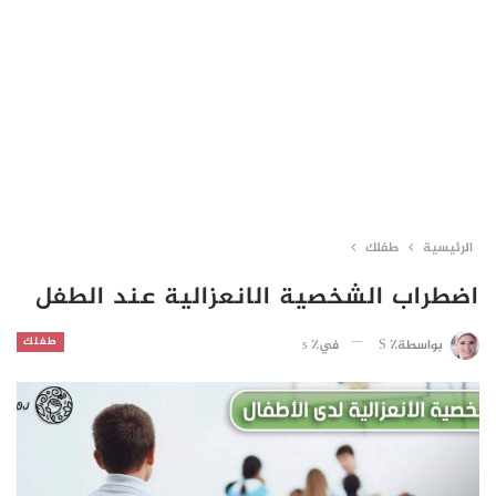
الرئيسية
طفلك
اضطراب الشخصية الانعزالية عند الطفل
طفلك
في٪ s
بواسطة٪ S