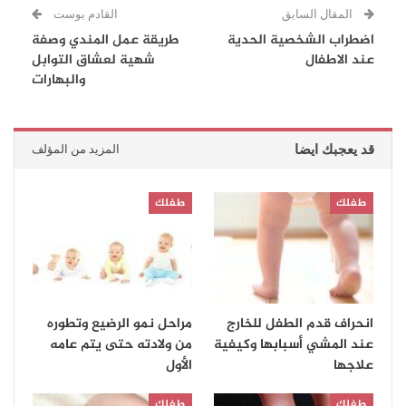
المقال السابق
القادم بوست
اضطراب الشخصية الحدية
طريقة عمل المندي وصفة
عند الاطفال
شهية لعشاق التوابل
والبهارات
قد يعجبك ايضا
المزيد من المؤلف
طفلك
طفلك
انحراف قدم الطفل للخارج
مراحل نمو الرضيع وتطوره
عند المشي أسبابها وكيفية
من ولادته حتى يتم عامه
علاجها
الأول
طفلك
طفلك