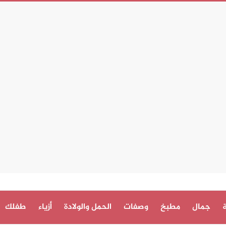
جمال
مطبخ
وصفات
الحمل والولادة
أزياء
طفلك