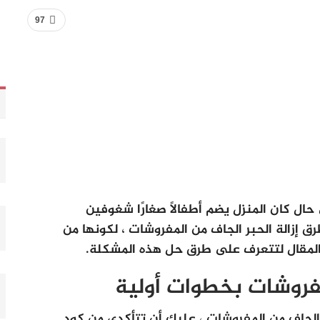
97
حال كان المنزل يضم أطفالًا صغارًا شغوفين
 إزالة الحبر الجاف من المفروشات ، لكونها من
ا المقال لتتعرف على طرق حل هذه المشكلة.
لمفروشات بخطوات أولية
 الجاف من المفروشات ، عليكِ أن تتأكدي من كود