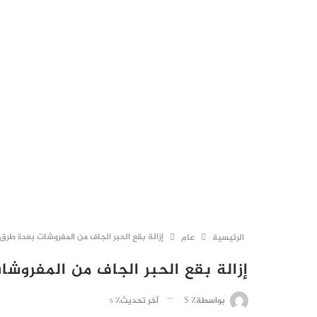
favoritexxxvideos.com
ain couple fucks.
double penetration outdoors on the ship.
إزالة بقع الحبر الجاف من المفروشات بعدة طرق
الرئيسية
عام
إزالة بقع الحبر الجاف من المفروش
آخر تحديث٪ s
بواسطة٪ S