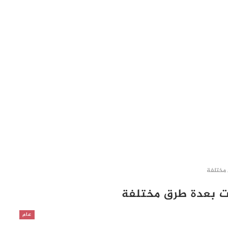
happypornhd.com
xxx
uck hubby.
naughty activities with cali. real amateur lesb
 مختلفة
ات بعدة طرق مختلفة
عام