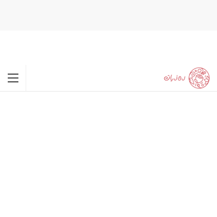
happypornhd.com
xxx
babe licked by cuck hubby.
naughty activities with cali.
favoritexxxvideos.com
real amateur lesbain couple fucks.
double penetration
outdoors on the ship.