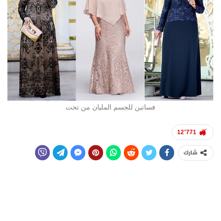
فساتين للجسم المليان من تحت
12٬771
شارك