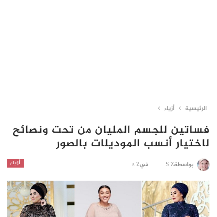
الرئيسية
أزياء
فساتين للجسم المليان من تحت ونصائح
لاختيار أنسب الموديلات بالصور
أزياء
في٪ s
بواسطة٪ S