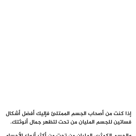
إذا كنت من أصحاب الجسم الممتلئ فإليك أفضل أشكال
فساتين للجسم المليان من تحت لتظهر جمال أنوثتك.
والجسم الكمثري المليان من تحت من أكثر أنواع الأجسام