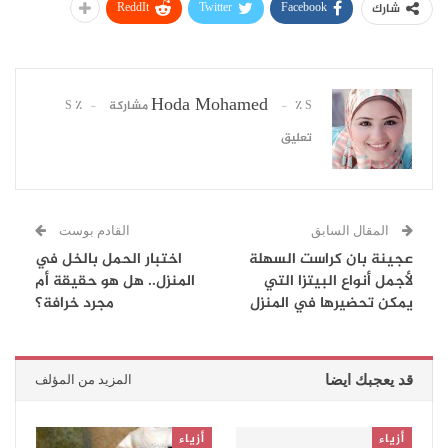
ReddIt
Twitter
Facebook
شارك
Hoda Mohamed
٪ S مشاركة
٪ S
تعليق
المقال السابق
القادم بوست
عجينة بان كراست السهلة
اختبار الحمل بالخل في
لأجمل أنواع البيتزا التي
المنزل.. هل هو حقيقة أم
يمكن تحضيرها في المنزل
مجرد خرافة؟
قد يعجبك ايضا
المزيد من المؤلف
أزياء
أزياء