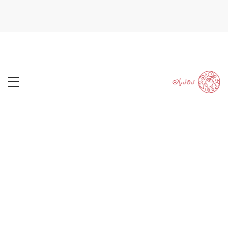
happypornhd.com
xxx
babe licked by cuck hubby.
naughty activities with cali.
favoritexxxvideos.com
real amateur lesbain couple fucks.
double penetration
outdoors on the ship.