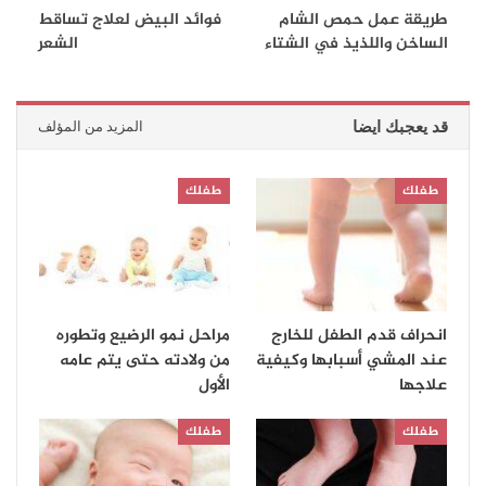
طريقة عمل حمص الشام
فوائد البيض لعلاج تساقط
الساخن واللذيذ في الشتاء
الشعر
قد يعجبك ايضا
المزيد من المؤلف
طفلك
طفلك
انحراف قدم الطفل للخارج
مراحل نمو الرضيع وتطوره
عند المشي أسبابها وكيفية
من ولادته حتى يتم عامه
علاجها
الأول
طفلك
طفلك