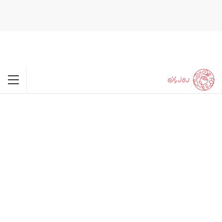
happypornhd.com
xxx
babe licked by cuck hubby.
naughty activities with cali.
favoritexxxvideos.com
real amateur lesbain couple fucks.
double penetration
outdoors on the ship.